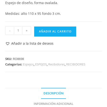
Espejo de diseño, forma ovalada.
Medidas: alto 110 x 95 fondo 3 cm.
ESPEJO
-
+
AÑADIR AL CARRITO
DECORATIVO
FORMAS
Añadir a la lista de deseos
110x95
cm.
RO8698
SKU:
RO8698
Categorías:
Espejos
,
ESPEJOS
,
Recibidores
,
RECIBIDORES
cantidad
DESCRIPCIÓN
INFORMACIÓN ADICIONAL