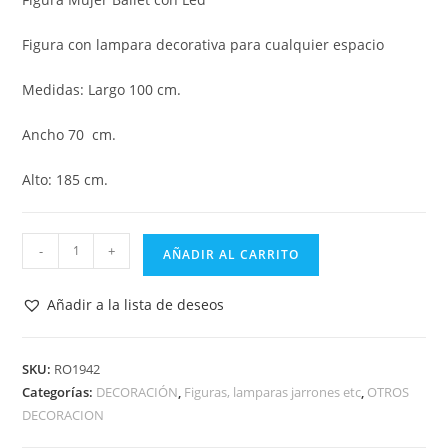
Figura con lampara decorativa para cualquier espacio
Medidas: Largo 100 cm.
Ancho 70 cm.
Alto: 185 cm.
FIGURA
-
+
AÑADIR AL CARRITO
LAMPARA
MUJER
Añadir a la lista de deseos
BALLET
CON
LED
SKU:
RO1942
Categorías:
DECORACIÓN
,
Figuras, lamparas jarrones etc
,
OTROS
RO1942
DECORACION
cantidad