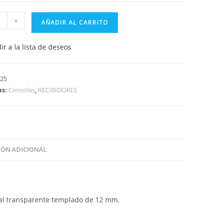
A
+
AÑADIR AL CARRITO
OR
RISTAL
ir a la lista de deseos
O825
d
25
as:
Consolas
,
RECIBIDORES
ÓN ADICIONAL
stal transparente templado de 12 mm.