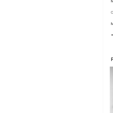
M
O
M