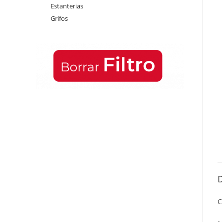
Estanterias
Grifos
C