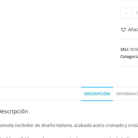
CONSOL
-
RECIBID
ACERO/C
Añad
125x40R
cantida
SKU:
RO8
Categorí
DESCRIPCIÓN
INFORMACI
Descripción
onsola recibidor de diseño italiano, acabado acero cromado y cri