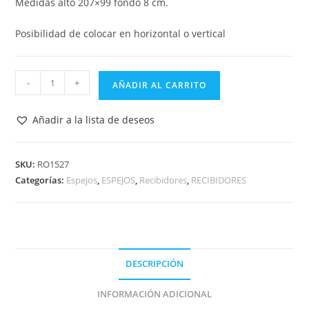
Medidas alto 207×99 fondo 8 cm.
Posibilidad de colocar en horizontal o vertical
ESPEJO
-
+
AÑADIR AL CARRITO
DECORATIVO
CON
Añadir a la lista de deseos
MARCO
DE
ESPEJO
SKU:
RO1527
Categorías:
Espejos
,
ESPEJOS
,
Recibidores
,
RECIBIDORES
CURVO
207x99
RO1527
cantidad
DESCRIPCIÓN
INFORMACIÓN ADICIONAL