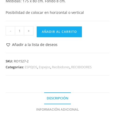
Medidas: 175 x 80 cm. Fondo 8 cm.
Posibilidad de colocar en horizontal o vertical
ESPEJO
-
+
AÑADIR AL CARRITO
VESTIDOR
CON
Añadir a la lista de deseos
MARCO
DE
ESPEJO
SKU:
RO1527-2
Categorías:
ESPEJOS
,
Espejos
,
Recibidores
,
RECIBIDORES
CURVO
175x80RO1527-
2
cantidad
DESCRIPCIÓN
INFORMACIÓN ADICIONAL