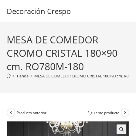
Ir
Decoración Crespo
al
contenido
MESA DE COMEDOR
CROMO CRISTAL 180×90
cm. RO780M-180
>
Tienda
>
MESA DE COMEDOR CROMO CRISTAL 180×90 cm. RO78
Producto anterior
Siguiente producto