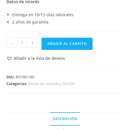
Datos de interés
Entrega en 10/15 días laborales
2 años de garantía
MESA
-
+
AÑADIR AL CARRITO
DE
COMEDOR
Añadir a la lista de deseos
CROMO
CRISTAL
180x90
SKU:
RO780-180
Categorías:
Mesas de comedor
,
SALÓN
cm.
RO780M-
180
cantidad
DESCRIPCIÓN