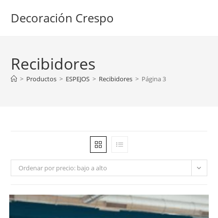
Ir
Decoración Crespo
al
contenido
Recibidores
>
Productos
>
ESPEJOS
>
Recibidores
>
Página 3
Ordenar por precio: bajo a alto